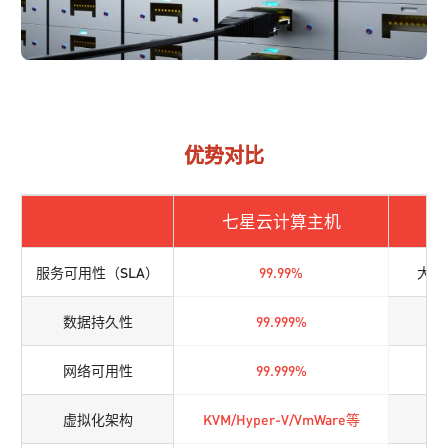
优势对比
七星云计算主机
其
服务可用性（SLA）
99.99%
大多9
数据持久性
99.999%
网络可用性
99.999%
虚拟化架构
KVM/Hyper-V/VmWare等