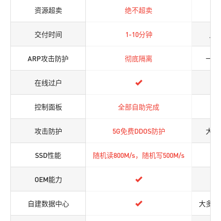
资源超卖
绝不超卖
超
交付时间
1-10分钟
几
ARP攻击防护
彻底隔离
一般
在线过户
控制面板
全部自助完成
攻击防护
5G免费DDOS防护
大多
SSD性能
随机读800M/s，随机写500M/s
5
OEM能力
自建数据中心
大多没