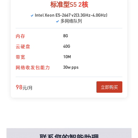
标准型S5
2核
Intel Xeon E5-2667 v2(3.3GHz-4.0GHz)
多网络队列
8G
内存
40G
云硬盘
10M
带宽
30w pps
网络收发包能力
98
立即购买
元/月
联系您的智能助理